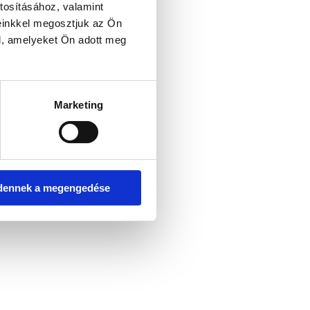
tosításához, valamint
einkkel megosztjuk az Ön
l, amelyeket Ön adott meg
er console for more information)
.
Marketing
dennek a megengedése