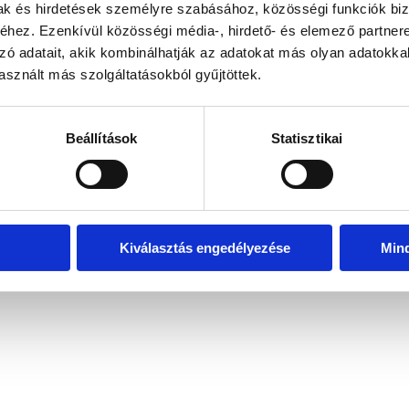
mak és hirdetések személyre szabásához, közösségi funkciók biz
hez. Ezenkívül közösségi média-, hirdető- és elemező partner
zó adatait, akik kombinálhatják az adatokat más olyan adatokka
exception has occurred
while loading
www.bicapp.hu
(see the brows
sznált más szolgáltatásokból gyűjtöttek.
Beállítások
Statisztikai
Kiválasztás engedélyezése
Min