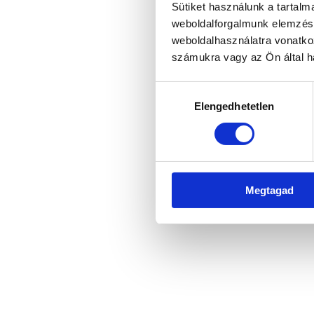
Sütiket használunk a tartal
weboldalforgalmunk elemzésé
weboldalhasználatra vonatko
Application error: a client-side 
számukra vagy az Ön által ha
Hozzájárulás
Elengedhetetlen
kiválasztása
Megtagad