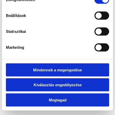
kiválasztása
information)
.
Beállítások
Statisztikai
Marketing
Mindennek a megengedése
Kiválasztás engedélyezése
Megtagad