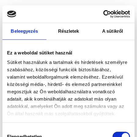
Beleegyezés
Részletek
A sütikről
Ez a weboldal sütiket használ
Sütiket használunk a tartalmak és hirdetések személyre
szabásához, közösségi funkciók biztosításához,
valamint weboldalforgalmunk elemzéséhez. Ezenkívül
közösségi média-, hirdető- és elemező partnereinkkel
megosztjuk az Ön weboldalhasználatra vonatkozó
adatait, akik kombinálhatják az adatokat más olyan
adatokkal, amelyeket Ön adott meg számukra vagy az
Ön által használt más szolgáltatásokból gyűjtöttek.
Application error: a client-side exception has occurred
while
Hozzájárulás
loading
www.bicapp.hu
(see the browser console for more
Elengedhetetlen