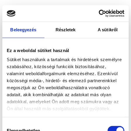
Beleegyezés
Részletek
A sütikről
Ez a weboldal sütiket használ
Sütiket használunk a tartalmak és hirdetések személyre
szabásához, közösségi funkciók biztosításához,
valamint weboldalforgalmunk elemzéséhez. Ezenkívül
közösségi média-, hirdető- és elemező partnereinkkel
megosztjuk az Ön weboldalhasználatra vonatkozó
adatait, akik kombinálhatják az adatokat más olyan
adatokkal, amelyeket Ön adott meg számukra vagy az
Ön által használt más szolgáltatásokból gyűjtöttek.
Application error: a client-side exception has occurred
while
Hozzájárulás
loading
www.bicapp.hu
(see the browser console for more
Elengedhetetlen