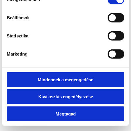
kiválasztása
information)
.
Beállítások
Statisztikai
Marketing
Mindennek a megengedése
Kiválasztás engedélyezése
Megtagad