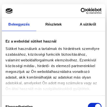
Beleegyezés
Részletek
A sütikről
Ez a weboldal sütiket használ
Sütiket használunk a tartalmak és hirdetések személyre
szabásához, közösségi funkciók biztosításához,
valamint weboldalforgalmunk elemzéséhez. Ezenkívül
közösségi média-, hirdető- és elemező partnereinkkel
megosztjuk az Ön weboldalhasználatra vonatkozó
adatait, akik kombinálhatják az adatokat más olyan
adatokkal, amelyeket Ön adott meg számukra vagy az
Ön által használt más szolgáltatásokból gyűjtöttek.
Application error: a client-side exception has occurred
while
Hozzájárulás
loading
www.bicapp.hu
(see the browser console for more
Elengedhetetlen