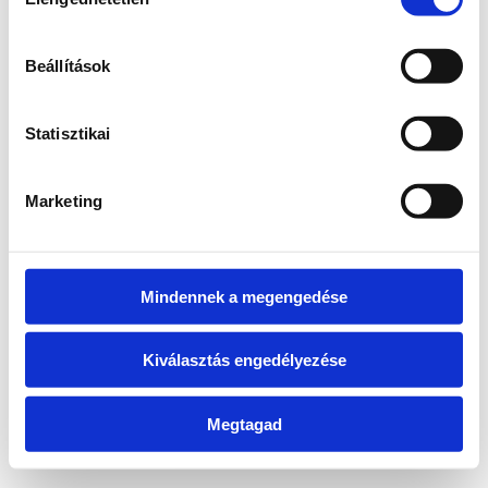
kiválasztása
information)
.
Beállítások
Statisztikai
Marketing
Mindennek a megengedése
Kiválasztás engedélyezése
Megtagad