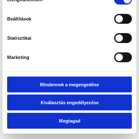
kiválasztása
information)
.
Beállítások
Statisztikai
Marketing
Mindennek a megengedése
Kiválasztás engedélyezése
Megtagad