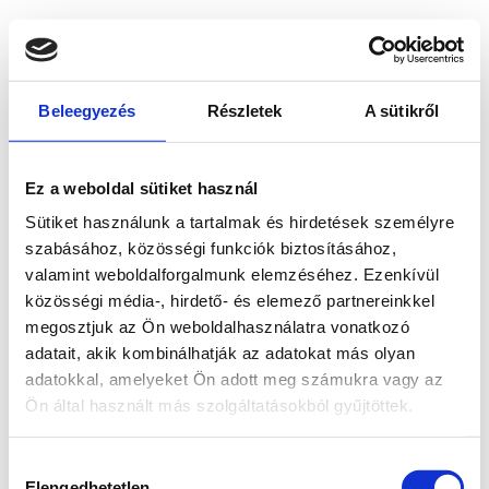
Beleegyezés
Részletek
A sütikről
Ez a weboldal sütiket használ
Sütiket használunk a tartalmak és hirdetések személyre
szabásához, közösségi funkciók biztosításához,
valamint weboldalforgalmunk elemzéséhez. Ezenkívül
közösségi média-, hirdető- és elemező partnereinkkel
megosztjuk az Ön weboldalhasználatra vonatkozó
adatait, akik kombinálhatják az adatokat más olyan
adatokkal, amelyeket Ön adott meg számukra vagy az
Ön által használt más szolgáltatásokból gyűjtöttek.
Application error: a client-side exception has occurred
while
Hozzájárulás
loading
www.bicapp.hu
(see the browser console for more
Elengedhetetlen