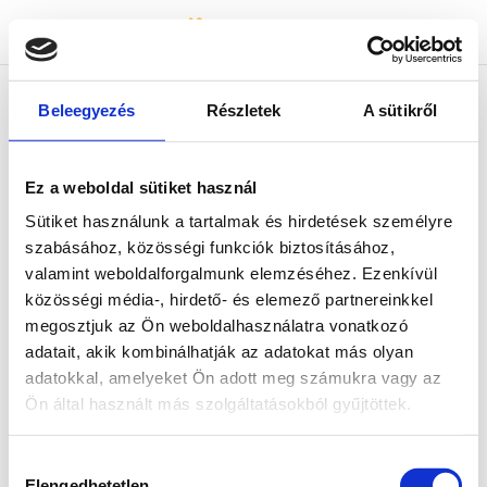
Bicapp
Bicapp
Beleegyezés
Részletek
A sütikről
Fehler 404 :(
Ez a weboldal sütiket használ
Der gesuchte Inhalt konnte nicht gefunden
Sütiket használunk a tartalmak és hirdetések személyre
werden. Bitte kehren Sie zur Hauptseite
szabásához, közösségi funkciók biztosításához,
zurück und starten Sie die Suche neu!
valamint weboldalforgalmunk elemzéséhez. Ezenkívül
közösségi média-, hirdető- és elemező partnereinkkel
megosztjuk az Ön weboldalhasználatra vonatkozó
adatait, akik kombinálhatják az adatokat más olyan
adatokkal, amelyeket Ön adott meg számukra vagy az
Ön által használt más szolgáltatásokból gyűjtöttek.
Hozzájárulás
Elengedhetetlen