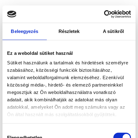
Beleegyezés
Részletek
A sütikről
Ez a weboldal sütiket használ
Sütiket használunk a tartalmak és hirdetések személyre
szabásához, közösségi funkciók biztosításához,
valamint weboldalforgalmunk elemzéséhez. Ezenkívül
közösségi média-, hirdető- és elemező partnereinkkel
megosztjuk az Ön weboldalhasználatra vonatkozó
adatait, akik kombinálhatják az adatokat más olyan
adatokkal, amelyeket Ön adott meg számukra vagy az
Ön által használt más szolgáltatásokból gyűjtöttek.
Application error: a client-side exception has occurred
while
Hozzájárulás
loading
www.bicapp.hu
(see the browser console for more
Elengedhetetlen