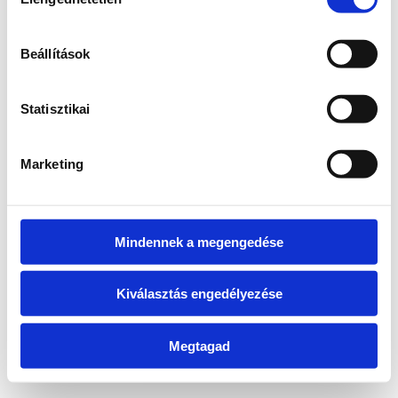
kiválasztása
information)
.
Beállítások
Statisztikai
Marketing
Mindennek a megengedése
Kiválasztás engedélyezése
Megtagad