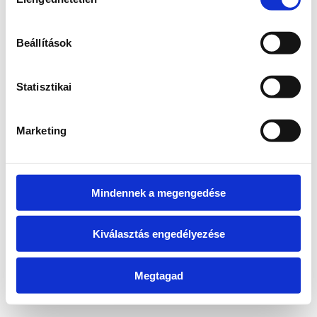
kiválasztása
information)
.
Beállítások
Statisztikai
Marketing
Mindennek a megengedése
Kiválasztás engedélyezése
Megtagad