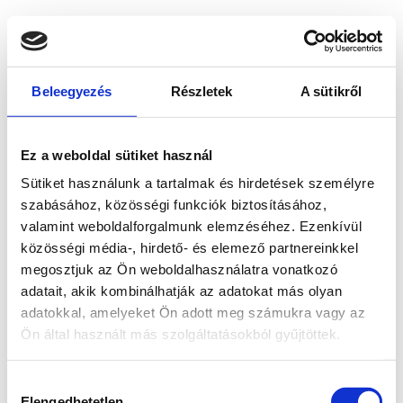
Beleegyezés
Részletek
A sütikről
Ez a weboldal sütiket használ
Sütiket használunk a tartalmak és hirdetések személyre
szabásához, közösségi funkciók biztosításához,
valamint weboldalforgalmunk elemzéséhez. Ezenkívül
közösségi média-, hirdető- és elemező partnereinkkel
megosztjuk az Ön weboldalhasználatra vonatkozó
adatait, akik kombinálhatják az adatokat más olyan
adatokkal, amelyeket Ön adott meg számukra vagy az
Ön által használt más szolgáltatásokból gyűjtöttek.
Application error: a client-side exception has occurred
while
Hozzájárulás
loading
www.bicapp.hu
(see the browser console for more
Elengedhetetlen