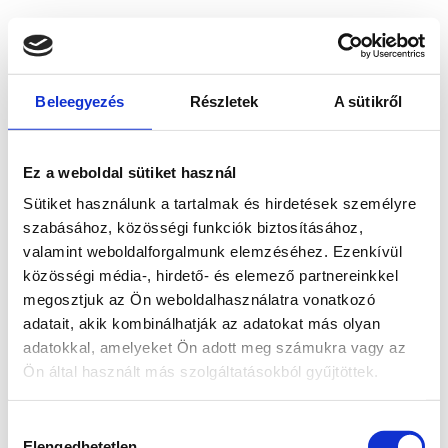
Beleegyezés
Részletek
A sütikről
Ez a weboldal sütiket használ
Sütiket használunk a tartalmak és hirdetések személyre
szabásához, közösségi funkciók biztosításához,
valamint weboldalforgalmunk elemzéséhez. Ezenkívül
közösségi média-, hirdető- és elemező partnereinkkel
megosztjuk az Ön weboldalhasználatra vonatkozó
adatait, akik kombinálhatják az adatokat más olyan
adatokkal, amelyeket Ön adott meg számukra vagy az
Ön által használt más szolgáltatásokból gyűjtöttek.
Application error: a client-side exception has occurred
while
Hozzájárulás
loading
www.bicapp.hu
(see the browser console for more
Elengedhetetlen