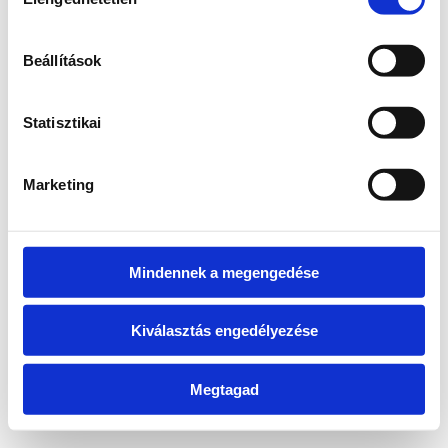
kiválasztása
information)
.
Beállítások
Statisztikai
Marketing
Mindennek a megengedése
Kiválasztás engedélyezése
Megtagad