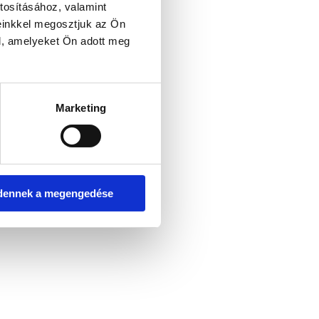
tosításához, valamint
einkkel megosztjuk az Ön
l, amelyeket Ön adott meg
er console for more information)
.
Marketing
dennek a megengedése