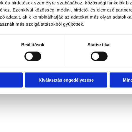
mak és hirdetések személyre szabásához, közösségi funkciók biz
hez. Ezenkívül közösségi média-, hirdető- és elemező partner
zó adatait, akik kombinálhatják az adatokat más olyan adatokka
exception has occurred
while loading
www.bicapp.hu
(see the brows
sznált más szolgáltatásokból gyűjtöttek.
Beállítások
Statisztikai
Kiválasztás engedélyezése
Min