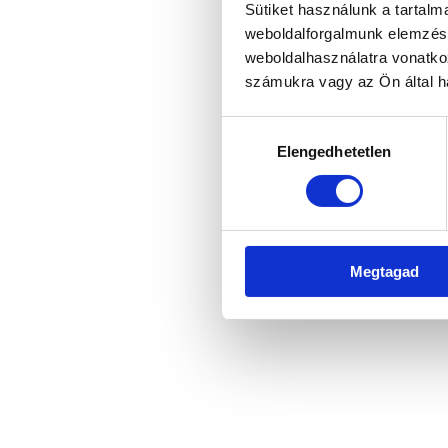
Sütiket használunk a tartal
weboldalforgalmunk elemzésé
weboldalhasználatra vonatko
Application error: a client-side 
számukra vagy az Ön által ha
Hozzájárulás
Elengedhetetlen
kiválasztása
Megtagad