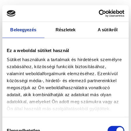
Beleegyezés
Részletek
A sütikről
Ez a weboldal sütiket használ
Sütiket használunk a tartalmak és hirdetések személyre
szabásához, közösségi funkciók biztosításához,
valamint weboldalforgalmunk elemzéséhez. Ezenkívül
közösségi média-, hirdető- és elemező partnereinkkel
megosztjuk az Ön weboldalhasználatra vonatkozó
adatait, akik kombinálhatják az adatokat más olyan
adatokkal, amelyeket Ön adott meg számukra vagy az
Ön által használt más szolgáltatásokból gyűjtöttek.
Application error: a client-side exception has occurred
while
Hozzájárulás
loading
www.bicapp.hu
(see the browser console for more
Elengedhetetlen