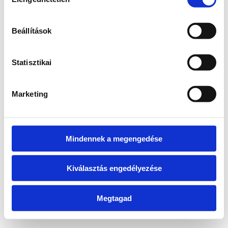
kiválasztása
information)
.
Beállítások
Statisztikai
Marketing
Mindennek a megengedése
Kiválasztás engedélyezése
Megtagad