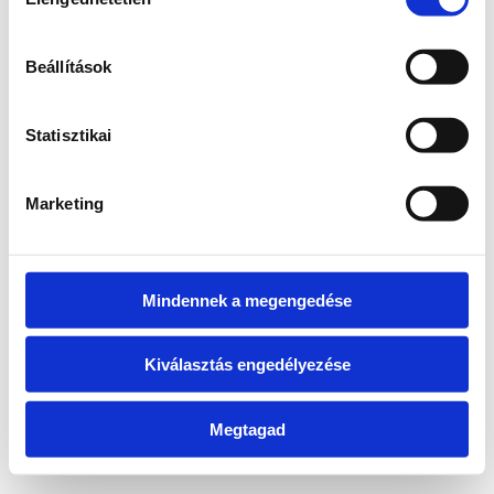
kiválasztása
information)
.
Beállítások
Statisztikai
Marketing
Mindennek a megengedése
Kiválasztás engedélyezése
Megtagad