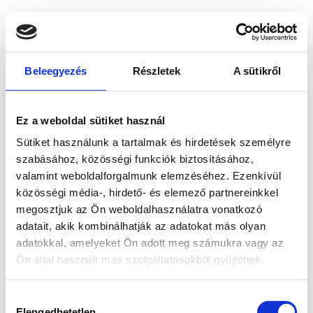
Beleegyezés
Részletek
A sütikről
Ez a weboldal sütiket használ
Sütiket használunk a tartalmak és hirdetések személyre
szabásához, közösségi funkciók biztosításához,
valamint weboldalforgalmunk elemzéséhez. Ezenkívül
közösségi média-, hirdető- és elemező partnereinkkel
megosztjuk az Ön weboldalhasználatra vonatkozó
adatait, akik kombinálhatják az adatokat más olyan
adatokkal, amelyeket Ön adott meg számukra vagy az
Ön által használt más szolgáltatásokból gyűjtöttek.
Application error: a client-side exception has occurred
while
Hozzájárulás
loading
www.bicapp.hu
(see the browser console for more
Elengedhetetlen