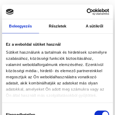
Beleegyezés
Részletek
A sütikről
Ez a weboldal sütiket használ
Sütiket használunk a tartalmak és hirdetések személyre
szabásához, közösségi funkciók biztosításához,
valamint weboldalforgalmunk elemzéséhez. Ezenkívül
közösségi média-, hirdető- és elemező partnereinkkel
megosztjuk az Ön weboldalhasználatra vonatkozó
adatait, akik kombinálhatják az adatokat más olyan
adatokkal, amelyeket Ön adott meg számukra vagy az
Ön által használt más szolgáltatásokból gyűjtöttek.
Application error: a client-side exception has occurred
while
Hozzájárulás
loading
www.bicapp.hu
(see the browser console for more
Elengedhetetlen