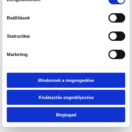
kiválasztása
information)
.
Beállítások
Statisztikai
Marketing
Mindennek a megengedése
Kiválasztás engedélyezése
Megtagad