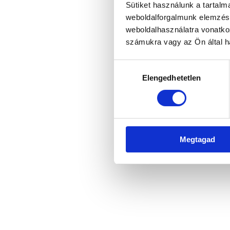
Sütiket használunk a tartal
weboldalforgalmunk elemzésé
weboldalhasználatra vonatko
Application error: a client-side 
számukra vagy az Ön által ha
Hozzájárulás
Elengedhetetlen
kiválasztása
Megtagad