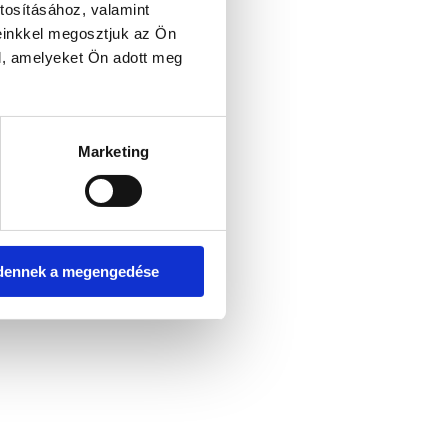
tosításához, valamint
einkkel megosztjuk az Ön
l, amelyeket Ön adott meg
er console for more information)
.
Marketing
dennek a megengedése