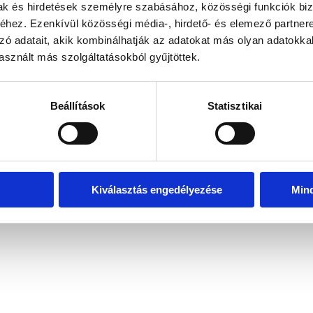
mak és hirdetések személyre szabásához, közösségi funkciók biz
hez. Ezenkívül közösségi média-, hirdető- és elemező partner
zó adatait, akik kombinálhatják az adatokat más olyan adatokka
exception has occurred
while loading
www.bicapp.hu
(see the brows
sznált más szolgáltatásokból gyűjtöttek.
Beállítások
Statisztikai
Kiválasztás engedélyezése
Min