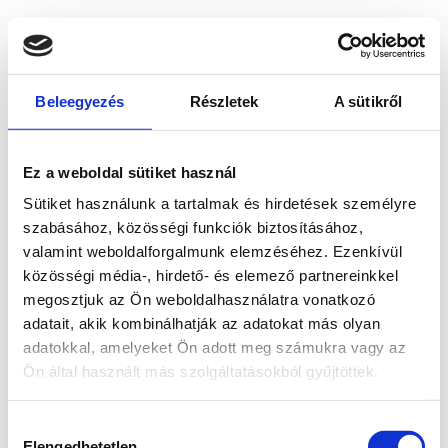
Beleegyezés
Részletek
A sütikről
Ez a weboldal sütiket használ
Sütiket használunk a tartalmak és hirdetések személyre
szabásához, közösségi funkciók biztosításához,
valamint weboldalforgalmunk elemzéséhez. Ezenkívül
közösségi média-, hirdető- és elemező partnereinkkel
megosztjuk az Ön weboldalhasználatra vonatkozó
adatait, akik kombinálhatják az adatokat más olyan
adatokkal, amelyeket Ön adott meg számukra vagy az
Ön által használt más szolgáltatásokból gyűjtöttek.
Application error: a client-side exception has occurred
while
Hozzájárulás
loading
www.bicapp.hu
(see the browser console for more
Elengedhetetlen