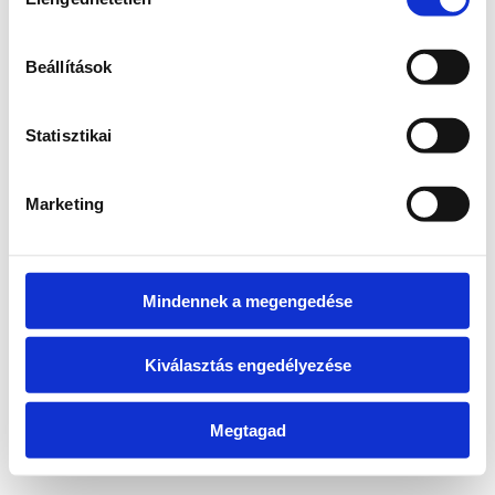
kiválasztása
information)
.
Beállítások
Statisztikai
Marketing
Mindennek a megengedése
Kiválasztás engedélyezése
Megtagad