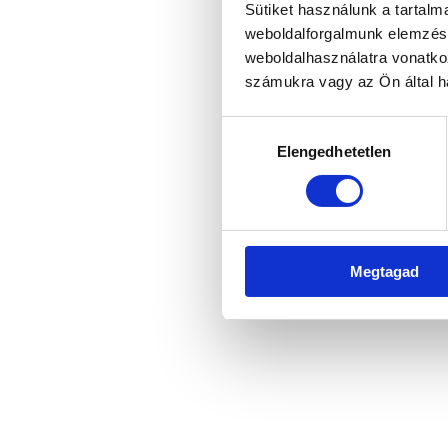
Sütiket használunk a tartal
weboldalforgalmunk elemzésé
weboldalhasználatra vonatko
Application error: a client-side 
számukra vagy az Ön által ha
Hozzájárulás
Elengedhetetlen
kiválasztása
Megtagad