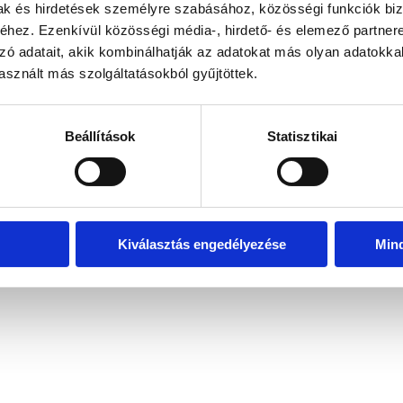
mak és hirdetések személyre szabásához, közösségi funkciók biz
hez. Ezenkívül közösségi média-, hirdető- és elemező partner
zó adatait, akik kombinálhatják az adatokat más olyan adatokka
exception has occurred
while loading
www.bicapp.hu
(see the brows
sznált más szolgáltatásokból gyűjtöttek.
Beállítások
Statisztikai
Kiválasztás engedélyezése
Min