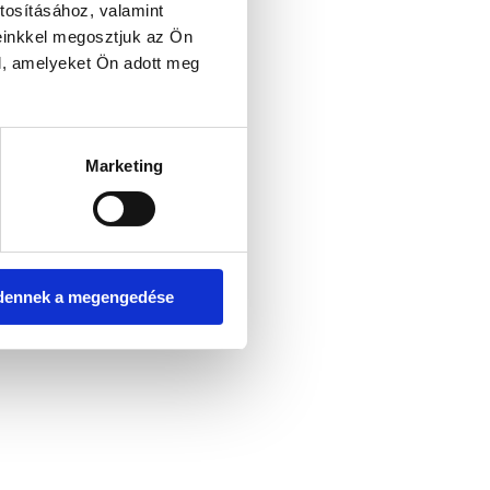
tosításához, valamint
einkkel megosztjuk az Ön
l, amelyeket Ön adott meg
er console for more information)
.
Marketing
dennek a megengedése