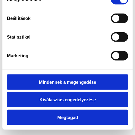
kiválasztása
information)
.
Beállítások
Statisztikai
Marketing
Mindennek a megengedése
Kiválasztás engedélyezése
Megtagad