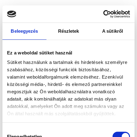
Beleegyezés
Részletek
A sütikről
Ez a weboldal sütiket használ
Sütiket használunk a tartalmak és hirdetések személyre
szabásához, közösségi funkciók biztosításához,
valamint weboldalforgalmunk elemzéséhez. Ezenkívül
közösségi média-, hirdető- és elemező partnereinkkel
megosztjuk az Ön weboldalhasználatra vonatkozó
adatait, akik kombinálhatják az adatokat más olyan
adatokkal, amelyeket Ön adott meg számukra vagy az
Ön által használt más szolgáltatásokból gyűjtöttek.
Application error: a client-side exception has occurred
while
Hozzájárulás
loading
www.bicapp.hu
(see the browser console for more
Elengedhetetlen