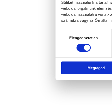
Sütiket használunk a tartal
weboldalforgalmunk elemzésé
weboldalhasználatra vonatko
számukra vagy az Ön által ha
Hozzájárulás
Elengedhetetlen
kiválasztása
Megtagad