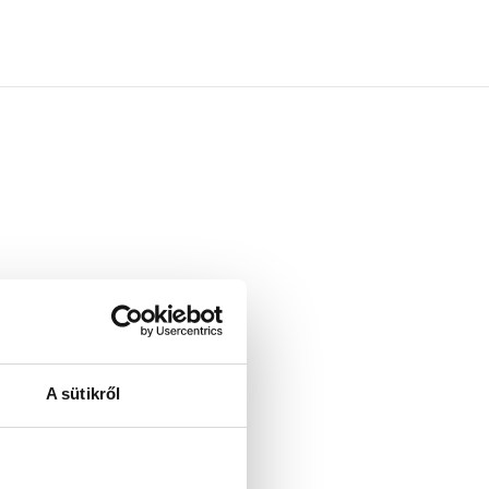
rden.
ten Sie
A sütikről