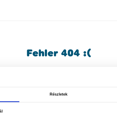
Fehler 404 :(
gesuchte Inhalt konnte nicht gefunden we
kehren Sie zur Hauptseite zurück und star
die Suche neu!
Részletek
ál