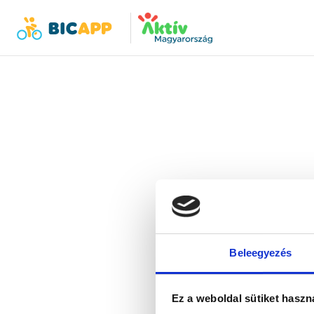
Bicapp
Bicapp
Der 
Bitte 
Beleegyezés
Ez a weboldal sütiket haszn