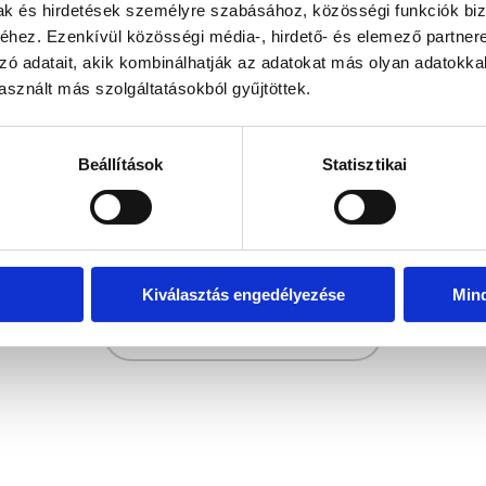
mak és hirdetések személyre szabásához, közösségi funkciók biz
hez. Ezenkívül közösségi média-, hirdető- és elemező partner
zó adatait, akik kombinálhatják az adatokat más olyan adatokka
sznált más szolgáltatásokból gyűjtöttek.
Beállítások
Statisztikai
Kiválasztás engedélyezése
Min
Zurück zur Hauptseite