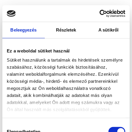
Beleegyezés
Részletek
A sütikről
Ez a weboldal sütiket használ
Sütiket használunk a tartalmak és hirdetések személyre
szabásához, közösségi funkciók biztosításához,
valamint weboldalforgalmunk elemzéséhez. Ezenkívül
közösségi média-, hirdető- és elemező partnereinkkel
megosztjuk az Ön weboldalhasználatra vonatkozó
adatait, akik kombinálhatják az adatokat más olyan
adatokkal, amelyeket Ön adott meg számukra vagy az
Ön által használt más szolgáltatásokból gyűjtöttek.
Application error: a client-side exception has occurred
while
Hozzájárulás
loading
www.bicapp.hu
(see the browser console for more
Elengedhetetlen