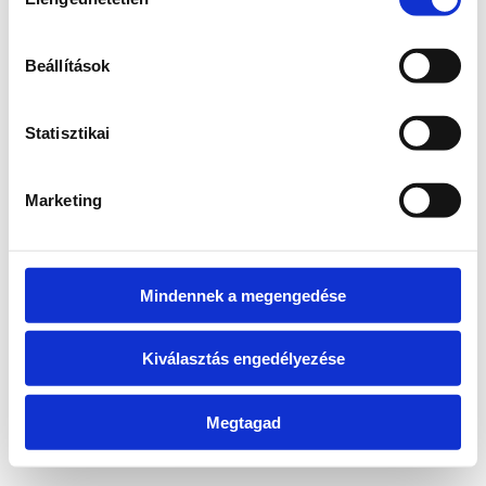
kiválasztása
information)
.
Beállítások
Statisztikai
Marketing
Mindennek a megengedése
Kiválasztás engedélyezése
Megtagad