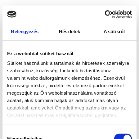
Beleegyezés
Részletek
A sütikről
Ez a weboldal sütiket használ
Sütiket használunk a tartalmak és hirdetések személyre
szabásához, közösségi funkciók biztosításához,
valamint weboldalforgalmunk elemzéséhez. Ezenkívül
közösségi média-, hirdető- és elemező partnereinkkel
megosztjuk az Ön weboldalhasználatra vonatkozó
adatait, akik kombinálhatják az adatokat más olyan
adatokkal, amelyeket Ön adott meg számukra vagy az
Ön által használt más szolgáltatásokból gyűjtöttek.
Application error: a client-side exception has occurred
while
Hozzájárulás
loading
www.bicapp.hu
(see the browser console for more
Elengedhetetlen