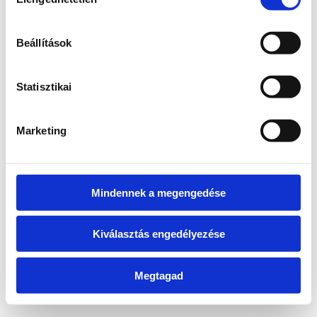
kiválasztása
information)
.
Beállítások
Statisztikai
Marketing
Mindennek a megengedése
Kiválasztás engedélyezése
Megtagad