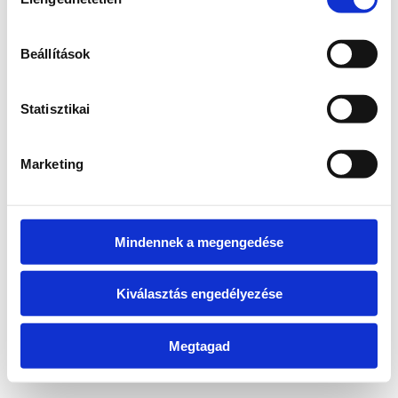
kiválasztása
information)
.
Beállítások
Statisztikai
Marketing
Mindennek a megengedése
Kiválasztás engedélyezése
Megtagad