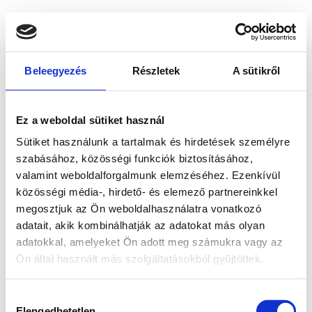
Beleegyezés
Részletek
A sütikről
Ez a weboldal sütiket használ
Sütiket használunk a tartalmak és hirdetések személyre
szabásához, közösségi funkciók biztosításához,
valamint weboldalforgalmunk elemzéséhez. Ezenkívül
közösségi média-, hirdető- és elemező partnereinkkel
megosztjuk az Ön weboldalhasználatra vonatkozó
adatait, akik kombinálhatják az adatokat más olyan
adatokkal, amelyeket Ön adott meg számukra vagy az
Ön által használt más szolgáltatásokból gyűjtöttek.
Application error: a client-side exception has occurred
while
Hozzájárulás
loading
www.bicapp.hu
(see the browser console for more
Elengedhetetlen