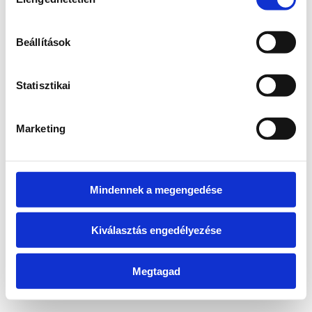
kiválasztása
information)
.
Beállítások
Statisztikai
Marketing
Mindennek a megengedése
Kiválasztás engedélyezése
Megtagad