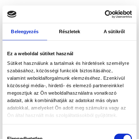
Beleegyezés
Részletek
A sütikről
Ez a weboldal sütiket használ
Sütiket használunk a tartalmak és hirdetések személyre
szabásához, közösségi funkciók biztosításához,
valamint weboldalforgalmunk elemzéséhez. Ezenkívül
közösségi média-, hirdető- és elemező partnereinkkel
megosztjuk az Ön weboldalhasználatra vonatkozó
adatait, akik kombinálhatják az adatokat más olyan
adatokkal, amelyeket Ön adott meg számukra vagy az
Ön által használt más szolgáltatásokból gyűjtöttek.
Application error: a client-side exception has occurred
while
Hozzájárulás
loading
www.bicapp.hu
(see the browser console for more
Elengedhetetlen