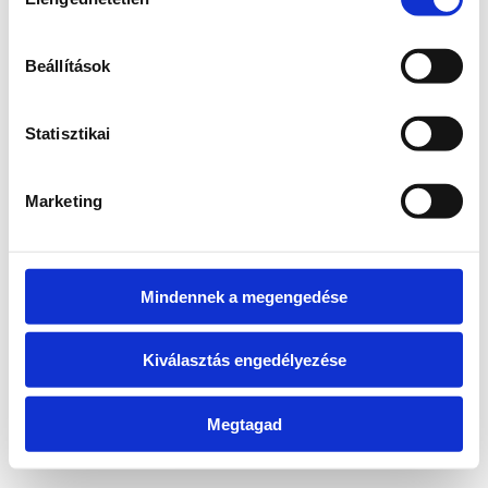
kiválasztása
information)
.
Beállítások
Statisztikai
Marketing
Mindennek a megengedése
Kiválasztás engedélyezése
Megtagad