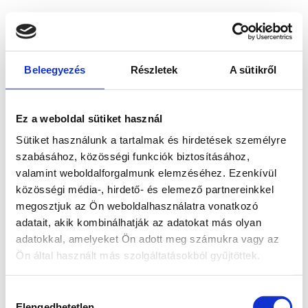
Beleegyezés
Részletek
A sütikről
Ez a weboldal sütiket használ
Sütiket használunk a tartalmak és hirdetések személyre
szabásához, közösségi funkciók biztosításához,
valamint weboldalforgalmunk elemzéséhez. Ezenkívül
közösségi média-, hirdető- és elemező partnereinkkel
megosztjuk az Ön weboldalhasználatra vonatkozó
adatait, akik kombinálhatják az adatokat más olyan
adatokkal, amelyeket Ön adott meg számukra vagy az
Ön által használt más szolgáltatásokból gyűjtöttek.
Application error: a client-side exception has occurred
while
Hozzájárulás
loading
www.bicapp.hu
(see the browser console for more
Elengedhetetlen