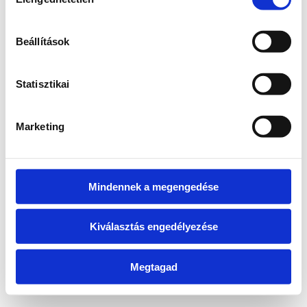
kiválasztása
information)
.
Beállítások
Statisztikai
Marketing
Mindennek a megengedése
Kiválasztás engedélyezése
Megtagad