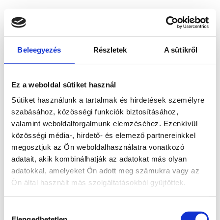
Beleegyezés
Részletek
A sütikről
Ez a weboldal sütiket használ
Sütiket használunk a tartalmak és hirdetések személyre
szabásához, közösségi funkciók biztosításához,
valamint weboldalforgalmunk elemzéséhez. Ezenkívül
közösségi média-, hirdető- és elemező partnereinkkel
megosztjuk az Ön weboldalhasználatra vonatkozó
adatait, akik kombinálhatják az adatokat más olyan
adatokkal, amelyeket Ön adott meg számukra vagy az
Ön által használt más szolgáltatásokból gyűjtöttek.
Application error: a client-side exception has occurred
while
Hozzájárulás
loading
www.bicapp.hu
(see the browser console for more
Elengedhetetlen