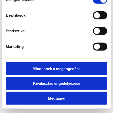
kiválasztása
information)
.
Beállítások
Statisztikai
Marketing
Mindennek a megengedése
Kiválasztás engedélyezése
Megtagad