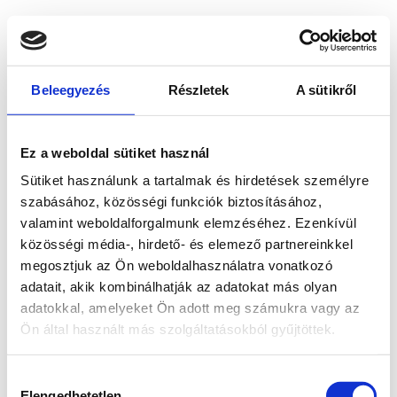
Beleegyezés
Részletek
A sütikről
Ez a weboldal sütiket használ
Sütiket használunk a tartalmak és hirdetések személyre
szabásához, közösségi funkciók biztosításához,
valamint weboldalforgalmunk elemzéséhez. Ezenkívül
közösségi média-, hirdető- és elemező partnereinkkel
megosztjuk az Ön weboldalhasználatra vonatkozó
adatait, akik kombinálhatják az adatokat más olyan
adatokkal, amelyeket Ön adott meg számukra vagy az
Ön által használt más szolgáltatásokból gyűjtöttek.
Application error: a client-side exception has occurred
while
Hozzájárulás
loading
www.bicapp.hu
(see the browser console for more
Elengedhetetlen