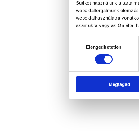
Sütiket használunk a tartal
weboldalforgalmunk elemzésé
weboldalhasználatra vonatko
Application error: a client-side 
számukra vagy az Ön által ha
Hozzájárulás
Elengedhetetlen
kiválasztása
Megtagad