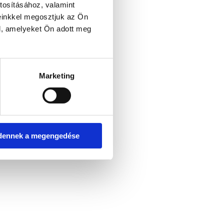
tosításához, valamint
einkkel megosztjuk az Ön
l, amelyeket Ön adott meg
er console for more information)
.
Marketing
dennek a megengedése