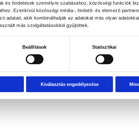
mak és hirdetések személyre szabásához, közösségi funkciók biz
hez. Ezenkívül közösségi média-, hirdető- és elemező partner
zó adatait, akik kombinálhatják az adatokat más olyan adatokka
exception has occurred
while loading
www.bicapp.hu
(see the brows
sznált más szolgáltatásokból gyűjtöttek.
Beállítások
Statisztikai
Kiválasztás engedélyezése
Min