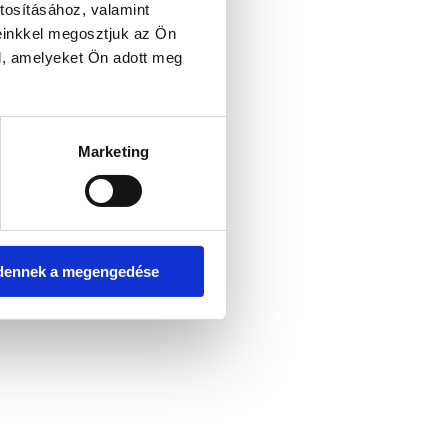
tosításához, valamint
einkkel megosztjuk az Ön
l, amelyeket Ön adott meg
er console for more information)
.
Marketing
dennek a megengedése