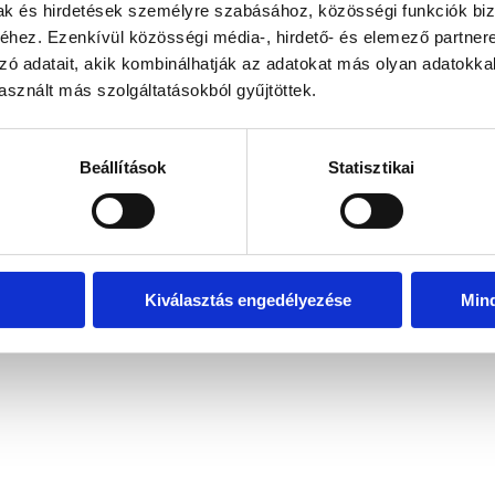
mak és hirdetések személyre szabásához, közösségi funkciók biz
hez. Ezenkívül közösségi média-, hirdető- és elemező partner
zó adatait, akik kombinálhatják az adatokat más olyan adatokka
exception has occurred
while loading
www.bicapp.hu
(see the brows
sznált más szolgáltatásokból gyűjtöttek.
Beállítások
Statisztikai
Kiválasztás engedélyezése
Min