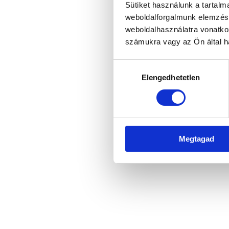
Sütiket használunk a tartal
weboldalforgalmunk elemzésé
weboldalhasználatra vonatko
Application error: a client-side 
számukra vagy az Ön által ha
Hozzájárulás
Elengedhetetlen
kiválasztása
Megtagad