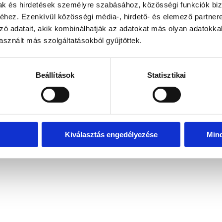
mak és hirdetések személyre szabásához, közösségi funkciók biz
hez. Ezenkívül közösségi média-, hirdető- és elemező partner
zó adatait, akik kombinálhatják az adatokat más olyan adatokka
exception has occurred
while loading
www.bicapp.hu
(see the brows
sznált más szolgáltatásokból gyűjtöttek.
Beállítások
Statisztikai
Kiválasztás engedélyezése
Min