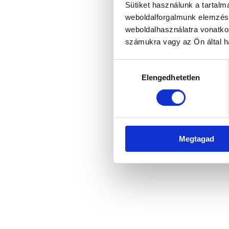
Sütiket használunk a tartal
weboldalforgalmunk elemzésé
weboldalhasználatra vonatko
Application error: a client-side 
számukra vagy az Ön által ha
Hozzájárulás
Elengedhetetlen
kiválasztása
Megtagad