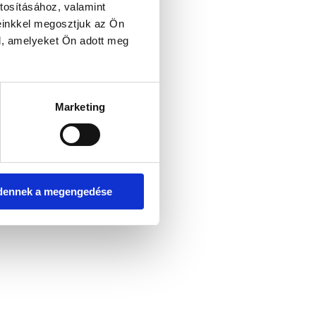
tosításához, valamint
einkkel megosztjuk az Ön
l, amelyeket Ön adott meg
er console for more information)
.
Marketing
dennek a megengedése