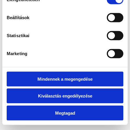
kiválasztása
information)
.
Beállítások
Statisztikai
Marketing
Mindennek a megengedése
Kiválasztás engedélyezése
Megtagad