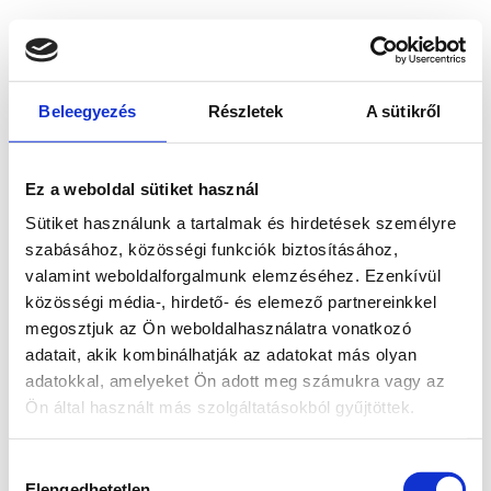
Beleegyezés
Részletek
A sütikről
Ez a weboldal sütiket használ
Sütiket használunk a tartalmak és hirdetések személyre
szabásához, közösségi funkciók biztosításához,
valamint weboldalforgalmunk elemzéséhez. Ezenkívül
közösségi média-, hirdető- és elemező partnereinkkel
megosztjuk az Ön weboldalhasználatra vonatkozó
adatait, akik kombinálhatják az adatokat más olyan
adatokkal, amelyeket Ön adott meg számukra vagy az
Ön által használt más szolgáltatásokból gyűjtöttek.
Application error: a client-side exception has occurred
while
Hozzájárulás
loading
www.bicapp.hu
(see the browser console for more
Elengedhetetlen