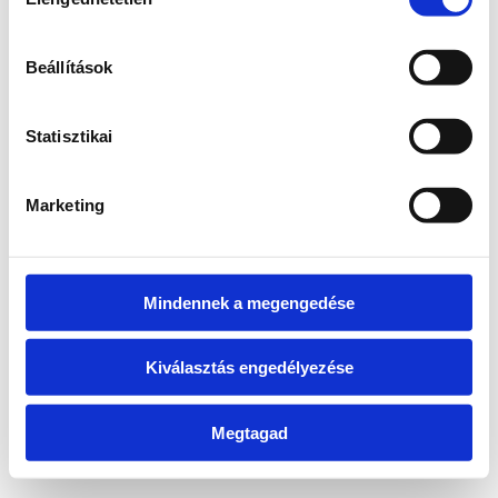
kiválasztása
information)
.
Beállítások
Statisztikai
Marketing
Mindennek a megengedése
Kiválasztás engedélyezése
Megtagad