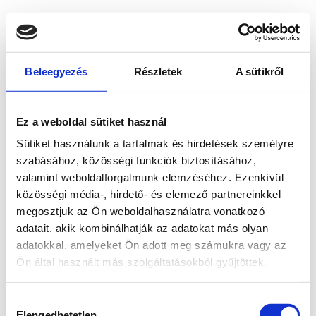
Beleegyezés
Részletek
A sütikről
Ez a weboldal sütiket használ
Sütiket használunk a tartalmak és hirdetések személyre
szabásához, közösségi funkciók biztosításához,
valamint weboldalforgalmunk elemzéséhez. Ezenkívül
közösségi média-, hirdető- és elemező partnereinkkel
megosztjuk az Ön weboldalhasználatra vonatkozó
adatait, akik kombinálhatják az adatokat más olyan
adatokkal, amelyeket Ön adott meg számukra vagy az
Ön által használt más szolgáltatásokból gyűjtöttek.
Application error: a client-side exception has occurred
while
Hozzájárulás
loading
www.bicapp.hu
(see the browser console for more
Elengedhetetlen