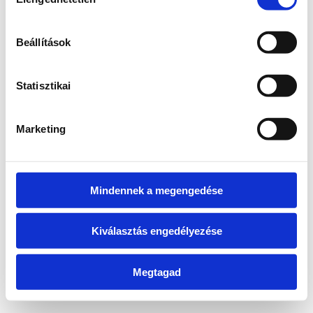
kiválasztása
information)
.
Beállítások
Statisztikai
Marketing
Mindennek a megengedése
Kiválasztás engedélyezése
Megtagad