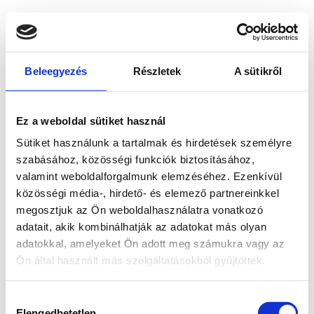
Beleegyezés
Részletek
A sütikről
Ez a weboldal sütiket használ
Sütiket használunk a tartalmak és hirdetések személyre
szabásához, közösségi funkciók biztosításához,
valamint weboldalforgalmunk elemzéséhez. Ezenkívül
közösségi média-, hirdető- és elemező partnereinkkel
megosztjuk az Ön weboldalhasználatra vonatkozó
adatait, akik kombinálhatják az adatokat más olyan
adatokkal, amelyeket Ön adott meg számukra vagy az
Ön által használt más szolgáltatásokból gyűjtöttek.
Application error: a client-side exception has occurred
while
Hozzájárulás
loading
www.bicapp.hu
(see the browser console for more
Elengedhetetlen