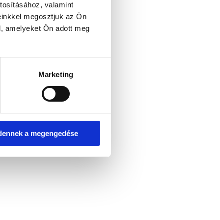
tosításához, valamint
einkkel megosztjuk az Ön
l, amelyeket Ön adott meg
er console for more information)
.
Marketing
dennek a megengedése