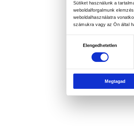
Sütiket használunk a tartal
weboldalforgalmunk elemzésé
weboldalhasználatra vonatko
Application error: a client-side 
számukra vagy az Ön által ha
Hozzájárulás
Elengedhetetlen
kiválasztása
Megtagad