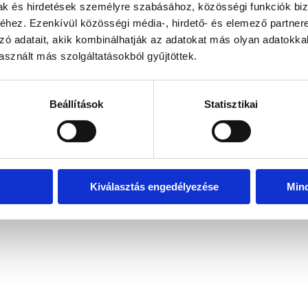
mak és hirdetések személyre szabásához, közösségi funkciók biz
hez. Ezenkívül közösségi média-, hirdető- és elemező partner
zó adatait, akik kombinálhatják az adatokat más olyan adatokka
exception has occurred
while loading
www.bicapp.hu
(see the brows
sznált más szolgáltatásokból gyűjtöttek.
Beállítások
Statisztikai
Kiválasztás engedélyezése
Min