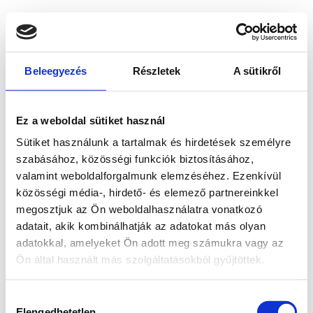
Beleegyezés
Részletek
A sütikről
Ez a weboldal sütiket használ
Sütiket használunk a tartalmak és hirdetések személyre
szabásához, közösségi funkciók biztosításához,
valamint weboldalforgalmunk elemzéséhez. Ezenkívül
közösségi média-, hirdető- és elemező partnereinkkel
megosztjuk az Ön weboldalhasználatra vonatkozó
adatait, akik kombinálhatják az adatokat más olyan
adatokkal, amelyeket Ön adott meg számukra vagy az
Ön által használt más szolgáltatásokból gyűjtöttek.
Application error: a client-side exception has occurred
while
Hozzájárulás
loading
www.bicapp.hu
(see the browser console for more
Elengedhetetlen