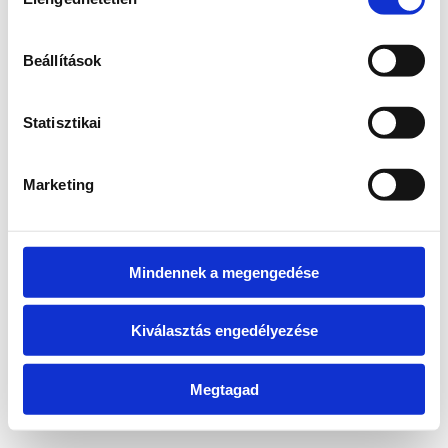
kiválasztása
information)
.
Beállítások
Statisztikai
Marketing
Mindennek a megengedése
Kiválasztás engedélyezése
Megtagad