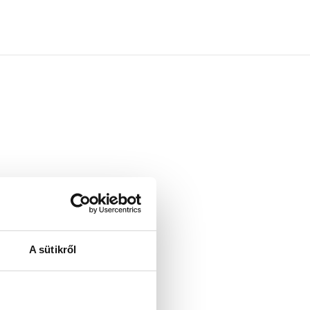
rden.
ten Sie
A sütikről