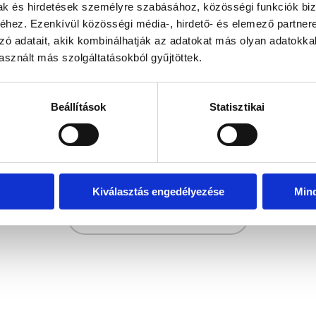
mak és hirdetések személyre szabásához, közösségi funkciók biz
hez. Ezenkívül közösségi média-, hirdető- és elemező partner
zó adatait, akik kombinálhatják az adatokat más olyan adatokka
sznált más szolgáltatásokból gyűjtöttek.
Beállítások
Statisztikai
Kiválasztás engedélyezése
Min
Zurück zur Hauptseite