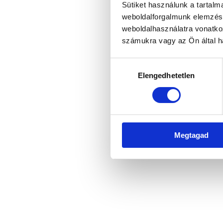
Sütiket használunk a tartal
weboldalforgalmunk elemzésé
weboldalhasználatra vonatko
számukra vagy az Ön által ha
Hozzájárulás
Elengedhetetlen
kiválasztása
Megtagad