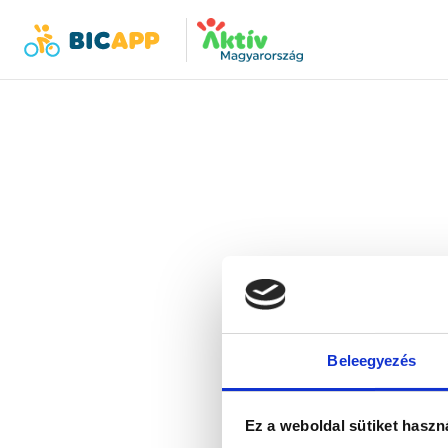
Bicapp
Bicapp
Der 
Bitte 
Beleegyezés
Ez a weboldal sütiket haszn