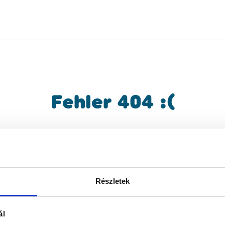
Fehler 404 :(
gesuchte Inhalt konnte nicht gefunden we
kehren Sie zur Hauptseite zurück und star
die Suche neu!
Részletek
ál