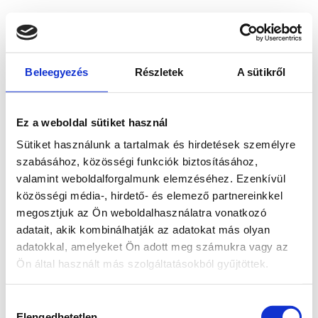
Beleegyezés
Részletek
A sütikről
Ez a weboldal sütiket használ
Sütiket használunk a tartalmak és hirdetések személyre
szabásához, közösségi funkciók biztosításához,
valamint weboldalforgalmunk elemzéséhez. Ezenkívül
közösségi média-, hirdető- és elemező partnereinkkel
megosztjuk az Ön weboldalhasználatra vonatkozó
adatait, akik kombinálhatják az adatokat más olyan
adatokkal, amelyeket Ön adott meg számukra vagy az
Ön által használt más szolgáltatásokból gyűjtöttek.
Application error: a client-side exception has occurred
while
Hozzájárulás
loading
www.bicapp.hu
(see the browser console for more
Elengedhetetlen