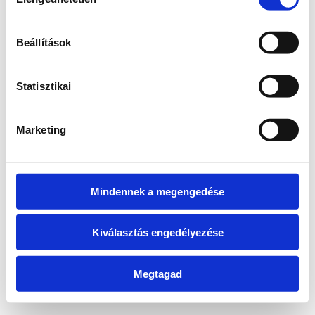
kiválasztása
information)
.
Beállítások
Statisztikai
Marketing
Mindennek a megengedése
Kiválasztás engedélyezése
Megtagad