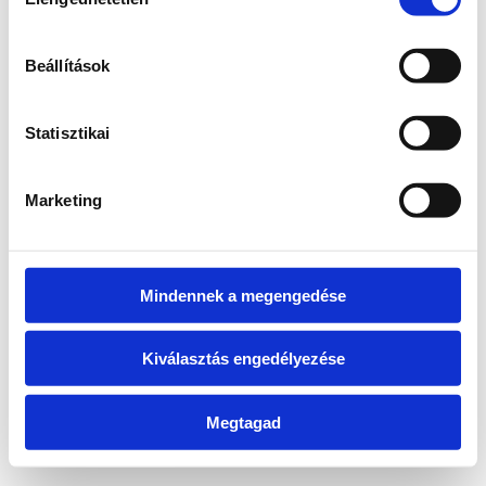
kiválasztása
information)
.
Beállítások
Statisztikai
Marketing
Mindennek a megengedése
Kiválasztás engedélyezése
Megtagad