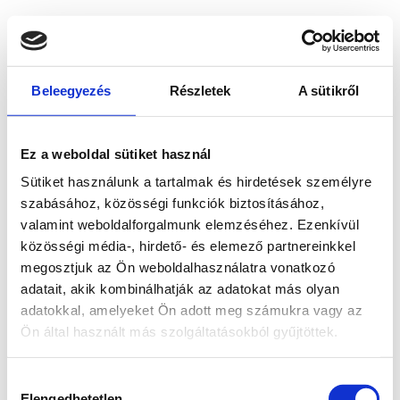
Beleegyezés
Részletek
A sütikről
Ez a weboldal sütiket használ
Sütiket használunk a tartalmak és hirdetések személyre
szabásához, közösségi funkciók biztosításához,
valamint weboldalforgalmunk elemzéséhez. Ezenkívül
közösségi média-, hirdető- és elemező partnereinkkel
megosztjuk az Ön weboldalhasználatra vonatkozó
adatait, akik kombinálhatják az adatokat más olyan
adatokkal, amelyeket Ön adott meg számukra vagy az
Ön által használt más szolgáltatásokból gyűjtöttek.
Application error: a client-side exception has occurred
while
Hozzájárulás
loading
www.bicapp.hu
(see the browser console for more
Elengedhetetlen