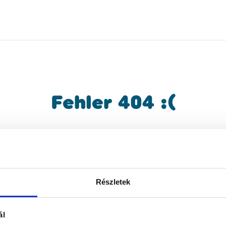
Fehler 404 :(
gesuchte Inhalt konnte nicht gefunden we
kehren Sie zur Hauptseite zurück und star
die Suche neu!
Részletek
ál