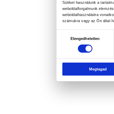
Sütiket használunk a tartal
weboldalforgalmunk elemzésé
weboldalhasználatra vonatko
számukra vagy az Ön által ha
Hozzájárulás
Elengedhetetlen
kiválasztása
Megtagad