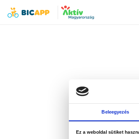
Bicapp
Bicapp
Der 
Bitte 
Beleegyezés
Ez a weboldal sütiket haszn