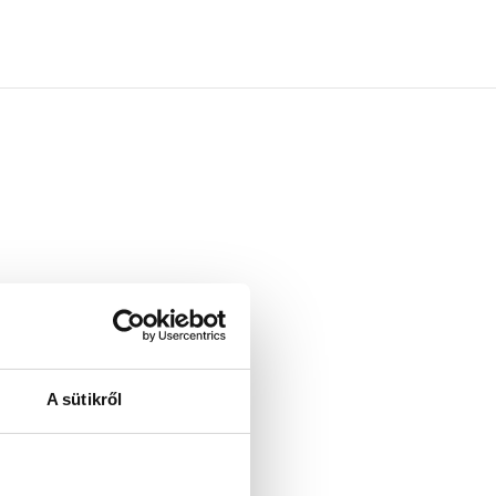
rden.
ten Sie
A sütikről