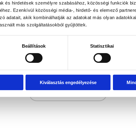
mak és hirdetések személyre szabásához, közösségi funkciók biz
hez. Ezenkívül közösségi média-, hirdető- és elemező partner
zó adatait, akik kombinálhatják az adatokat más olyan adatokka
sznált más szolgáltatásokból gyűjtöttek.
Beállítások
Statisztikai
Kiválasztás engedélyezése
Min
Zurück zur Hauptseite