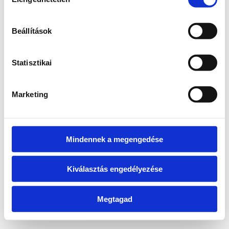
kiválasztása
information)
.
Beállítások
Statisztikai
Marketing
Mindennek a megengedése
Kiválasztás engedélyezése
Megtagad