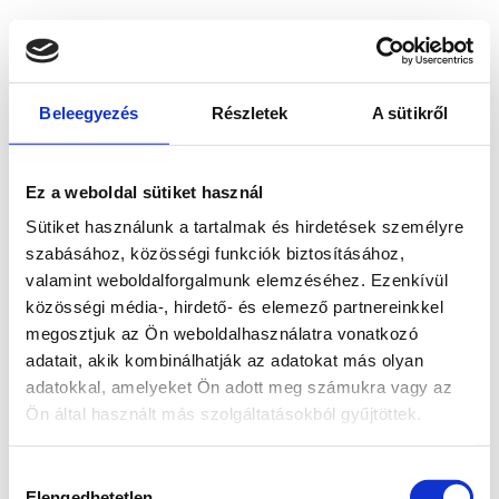
Beleegyezés
Részletek
A sütikről
Ez a weboldal sütiket használ
Sütiket használunk a tartalmak és hirdetések személyre
szabásához, közösségi funkciók biztosításához,
valamint weboldalforgalmunk elemzéséhez. Ezenkívül
közösségi média-, hirdető- és elemező partnereinkkel
megosztjuk az Ön weboldalhasználatra vonatkozó
adatait, akik kombinálhatják az adatokat más olyan
adatokkal, amelyeket Ön adott meg számukra vagy az
Ön által használt más szolgáltatásokból gyűjtöttek.
Application error: a client-side exception has occurred
while
Hozzájárulás
loading
www.bicapp.hu
(see the browser console for more
Elengedhetetlen