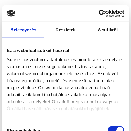
Beleegyezés
Részletek
A sütikről
Ez a weboldal sütiket használ
Sütiket használunk a tartalmak és hirdetések személyre
szabásához, közösségi funkciók biztosításához,
valamint weboldalforgalmunk elemzéséhez. Ezenkívül
közösségi média-, hirdető- és elemező partnereinkkel
megosztjuk az Ön weboldalhasználatra vonatkozó
adatait, akik kombinálhatják az adatokat más olyan
adatokkal, amelyeket Ön adott meg számukra vagy az
Ön által használt más szolgáltatásokból gyűjtöttek.
Application error: a client-side exception has occurred
while
Hozzájárulás
loading
www.bicapp.hu
(see the browser console for more
Elengedhetetlen