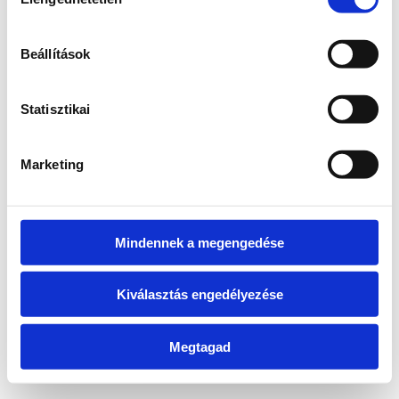
kiválasztása
information)
.
Beállítások
Statisztikai
Marketing
Mindennek a megengedése
Kiválasztás engedélyezése
Megtagad