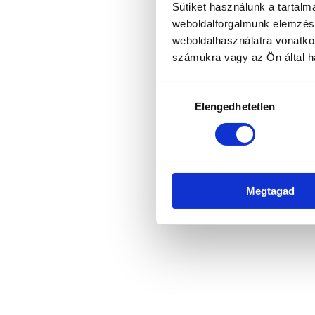
Sütiket használunk a tartal
weboldalforgalmunk elemzésé
weboldalhasználatra vonatko
Application error: a client-side 
számukra vagy az Ön által ha
Hozzájárulás
Elengedhetetlen
kiválasztása
Megtagad