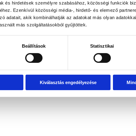
mak és hirdetések személyre szabásához, közösségi funkciók biz
hez. Ezenkívül közösségi média-, hirdető- és elemező partner
zó adatait, akik kombinálhatják az adatokat más olyan adatokka
exception has occurred
while loading
www.bicapp.hu
(see the brows
sznált más szolgáltatásokból gyűjtöttek.
Beállítások
Statisztikai
Kiválasztás engedélyezése
Min