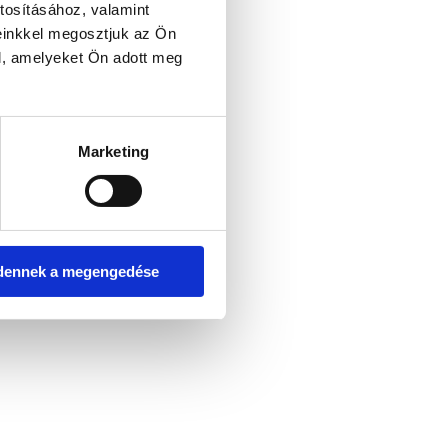
tosításához, valamint
einkkel megosztjuk az Ön
l, amelyeket Ön adott meg
er console for more information)
.
Marketing
dennek a megengedése