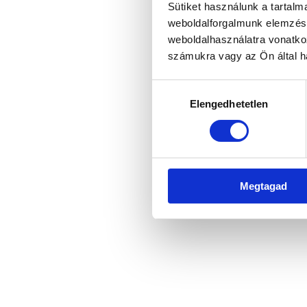
Sütiket használunk a tartal
weboldalforgalmunk elemzésé
weboldalhasználatra vonatko
Application error: a client-side 
számukra vagy az Ön által ha
Hozzájárulás
Elengedhetetlen
kiválasztása
Megtagad