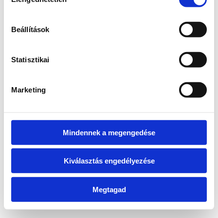
kiválasztása
information)
.
Beállítások
Statisztikai
Marketing
Mindennek a megengedése
Kiválasztás engedélyezése
Megtagad