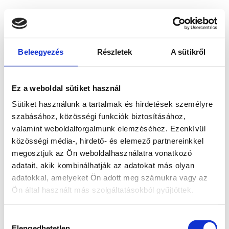
Beleegyezés
Részletek
A sütikről
Ez a weboldal sütiket használ
Sütiket használunk a tartalmak és hirdetések személyre
szabásához, közösségi funkciók biztosításához,
valamint weboldalforgalmunk elemzéséhez. Ezenkívül
közösségi média-, hirdető- és elemező partnereinkkel
megosztjuk az Ön weboldalhasználatra vonatkozó
adatait, akik kombinálhatják az adatokat más olyan
adatokkal, amelyeket Ön adott meg számukra vagy az
Ön által használt más szolgáltatásokból gyűjtöttek.
Application error: a client-side exception has occurred
while
Hozzájárulás
loading
www.bicapp.hu
(see the browser console for more
Elengedhetetlen