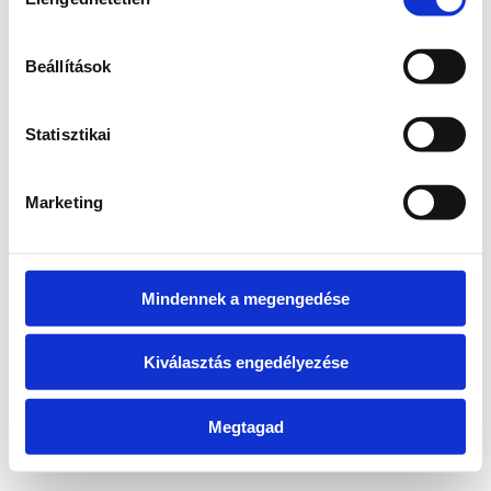
kiválasztása
information)
.
Beállítások
Statisztikai
Marketing
Mindennek a megengedése
Kiválasztás engedélyezése
Megtagad