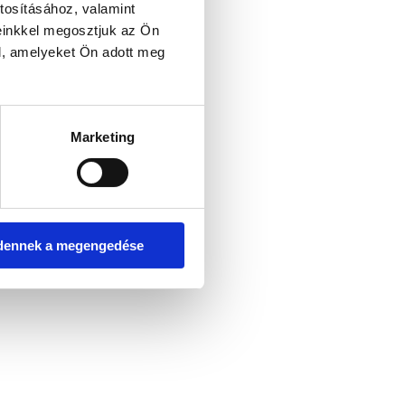
tosításához, valamint
einkkel megosztjuk az Ön
l, amelyeket Ön adott meg
er console for more information)
.
Marketing
dennek a megengedése