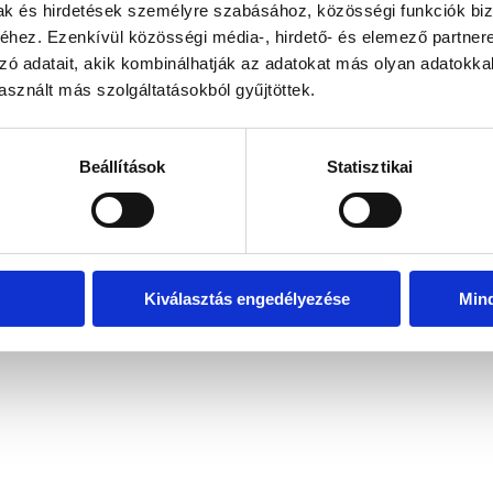
mak és hirdetések személyre szabásához, közösségi funkciók biz
hez. Ezenkívül közösségi média-, hirdető- és elemező partner
zó adatait, akik kombinálhatják az adatokat más olyan adatokka
exception has occurred
while loading
www.bicapp.hu
(see the brows
sznált más szolgáltatásokból gyűjtöttek.
Beállítások
Statisztikai
Kiválasztás engedélyezése
Min