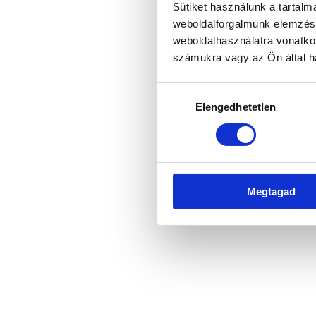
Sütiket használunk a tartal
weboldalforgalmunk elemzésé
weboldalhasználatra vonatko
Application error: a client-side 
számukra vagy az Ön által ha
Hozzájárulás
Elengedhetetlen
kiválasztása
Megtagad