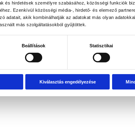
mak és hirdetések személyre szabásához, közösségi funkciók biz
hez. Ezenkívül közösségi média-, hirdető- és elemező partner
zó adatait, akik kombinálhatják az adatokat más olyan adatokka
exception has occurred
while loading
www.bicapp.hu
(see the brows
sznált más szolgáltatásokból gyűjtöttek.
Beállítások
Statisztikai
Kiválasztás engedélyezése
Min