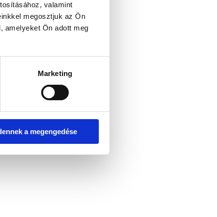
tosításához, valamint
einkkel megosztjuk az Ön
l, amelyeket Ön adott meg
er console for more information)
.
Marketing
dennek a megengedése