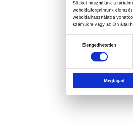
Sütiket használunk a tartal
weboldalforgalmunk elemzésé
weboldalhasználatra vonatko
Application error: a client-side 
számukra vagy az Ön által ha
Hozzájárulás
Elengedhetetlen
kiválasztása
Megtagad