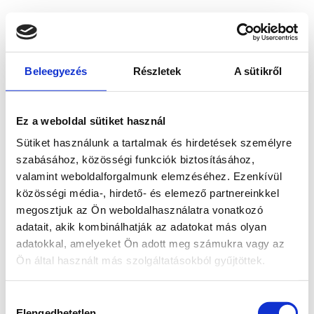
Beleegyezés
Részletek
A sütikről
Ez a weboldal sütiket használ
Sütiket használunk a tartalmak és hirdetések személyre
szabásához, közösségi funkciók biztosításához,
valamint weboldalforgalmunk elemzéséhez. Ezenkívül
közösségi média-, hirdető- és elemező partnereinkkel
megosztjuk az Ön weboldalhasználatra vonatkozó
adatait, akik kombinálhatják az adatokat más olyan
adatokkal, amelyeket Ön adott meg számukra vagy az
Ön által használt más szolgáltatásokból gyűjtöttek.
Application error: a client-side exception has occurred
while
Hozzájárulás
loading
www.bicapp.hu
(see the browser console for more
Elengedhetetlen