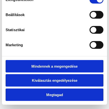
kiválasztása
information)
.
Beállítások
Statisztikai
Marketing
Mindennek a megengedése
Kiválasztás engedélyezése
Megtagad