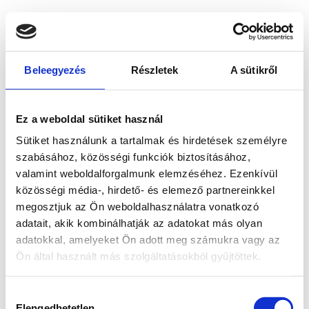
Beleegyezés
Részletek
A sütikről
Ez a weboldal sütiket használ
Sütiket használunk a tartalmak és hirdetések személyre
szabásához, közösségi funkciók biztosításához,
valamint weboldalforgalmunk elemzéséhez. Ezenkívül
közösségi média-, hirdető- és elemező partnereinkkel
megosztjuk az Ön weboldalhasználatra vonatkozó
adatait, akik kombinálhatják az adatokat más olyan
adatokkal, amelyeket Ön adott meg számukra vagy az
Ön által használt más szolgáltatásokból gyűjtöttek.
Application error: a client-side exception has occurred
while
Hozzájárulás
loading
www.bicapp.hu
(see the browser console for more
Elengedhetetlen