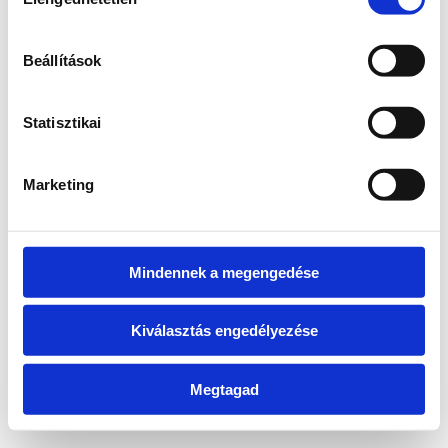
kiválasztása
information)
.
Beállítások
Statisztikai
Marketing
Mindennek a megengedése
Kiválasztás engedélyezése
Megtagad