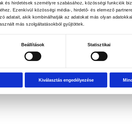
mak és hirdetések személyre szabásához, közösségi funkciók biz
hez. Ezenkívül közösségi média-, hirdető- és elemező partner
zó adatait, akik kombinálhatják az adatokat más olyan adatokka
exception has occurred
while loading
www.bicapp.hu
(see the brows
sznált más szolgáltatásokból gyűjtöttek.
Beállítások
Statisztikai
Kiválasztás engedélyezése
Min