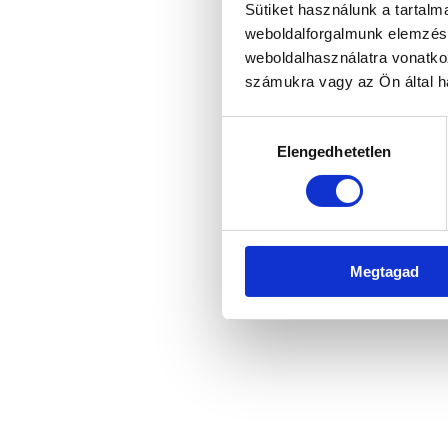
Sütiket használunk a tartal
weboldalforgalmunk elemzésé
weboldalhasználatra vonatko
Application error: a client-side 
számukra vagy az Ön által ha
Hozzájárulás
Elengedhetetlen
kiválasztása
Megtagad