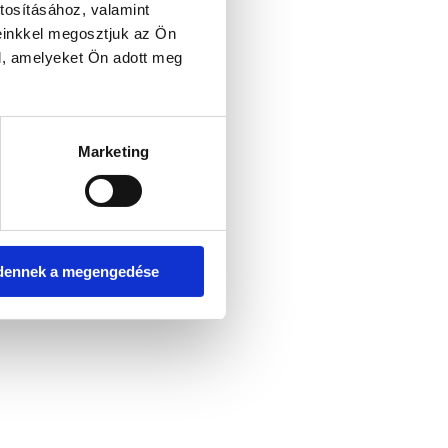
tosításához, valamint
einkkel megosztjuk az Ön
l, amelyeket Ön adott meg
er console for more information)
.
Marketing
dennek a megengedése