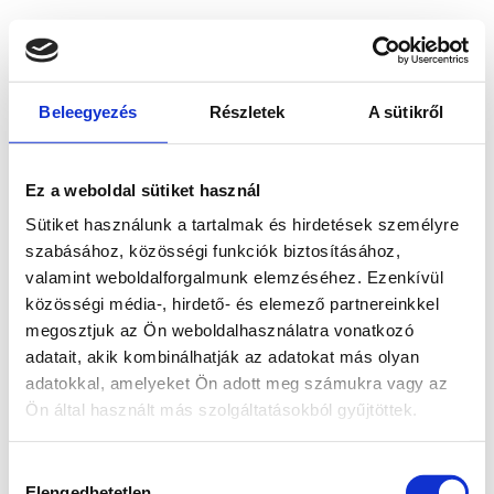
Beleegyezés
Részletek
A sütikről
Ez a weboldal sütiket használ
Sütiket használunk a tartalmak és hirdetések személyre
szabásához, közösségi funkciók biztosításához,
valamint weboldalforgalmunk elemzéséhez. Ezenkívül
közösségi média-, hirdető- és elemező partnereinkkel
megosztjuk az Ön weboldalhasználatra vonatkozó
adatait, akik kombinálhatják az adatokat más olyan
adatokkal, amelyeket Ön adott meg számukra vagy az
Ön által használt más szolgáltatásokból gyűjtöttek.
Application error: a client-side exception has occurred
while
Hozzájárulás
loading
www.bicapp.hu
(see the browser console for more
Elengedhetetlen