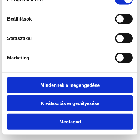
kiválasztása
information)
.
Beállítások
Statisztikai
Marketing
Mindennek a megengedése
Kiválasztás engedélyezése
Megtagad