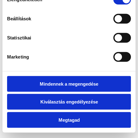
kiválasztása
information)
.
Beállítások
Statisztikai
Marketing
Mindennek a megengedése
Kiválasztás engedélyezése
Megtagad