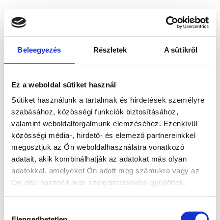
Beleegyezés
Részletek
A sütikről
Ez a weboldal sütiket használ
Sütiket használunk a tartalmak és hirdetések személyre
szabásához, közösségi funkciók biztosításához,
valamint weboldalforgalmunk elemzéséhez. Ezenkívül
közösségi média-, hirdető- és elemező partnereinkkel
megosztjuk az Ön weboldalhasználatra vonatkozó
adatait, akik kombinálhatják az adatokat más olyan
adatokkal, amelyeket Ön adott meg számukra vagy az
Ön által használt más szolgáltatásokból gyűjtöttek.
Application error: a client-side exception has occurred
while
Hozzájárulás
loading
www.bicapp.hu
(see the browser console for more
Elengedhetetlen